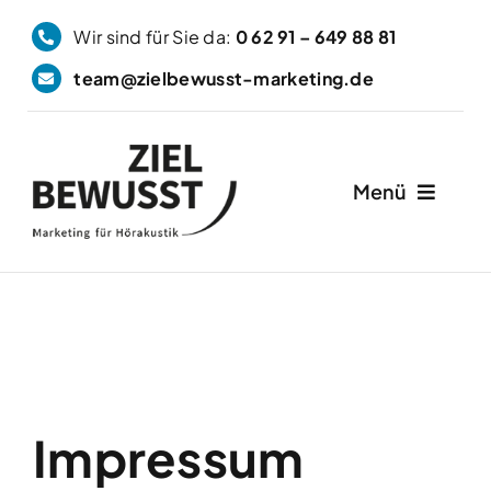
Zum
Wir sind für Sie da:
0 62 91 – 649 88 81
Inhalt
team@zielbewusst-marketing.de
springen
Menü
Home
Marketing
Lösung
Impressum
Experten