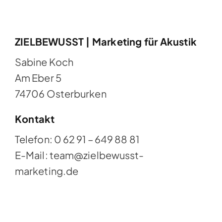
Portfolio
ZIELBEWUSST | Marketing für Akustik
Agentur
Sabine Koch
Kunden
Am Eber 5
74706 Osterburken
Kontakt
Kontakt
Telefon: 0 62 91 – 649 88 81
E-Mail: team@zielbewusst-
marketing.de